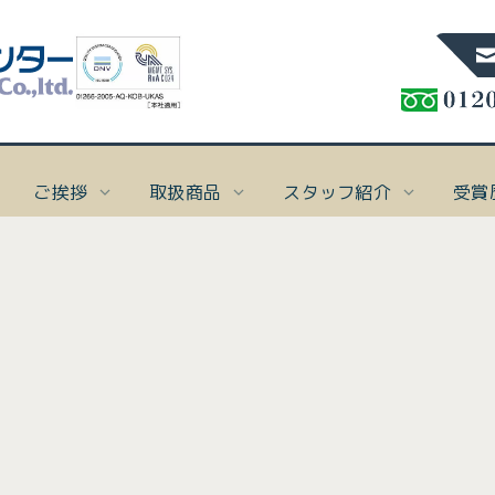
ご挨拶
取扱商品
スタッフ紹介
受賞
%]
ト保険
概要
スタッフblog
ご挨拶
スタッフ紹介
受賞歴
アクセス
本 社
TEL:086-276-7
け
要
blog一覧
ご挨拶
取締役会長 太田一郎
受賞歴
In
In
In
In
「I
「I
「I
「I
FAX:086-276-68
ナ業者様向け保険
念
代表取締役社長 守田敏英
[%articl
表示
表示
表示
表示
お知らせ一覧
ださ
ださ
ださ
ださ
専務取締役 高山美樹
マリン事業部
TEL:086-201-
ト保険
[%list_end%]
お知らせ一覧
バシーポリシー
スタッフ一覧
FAX:086-201-66
け
[%article%]