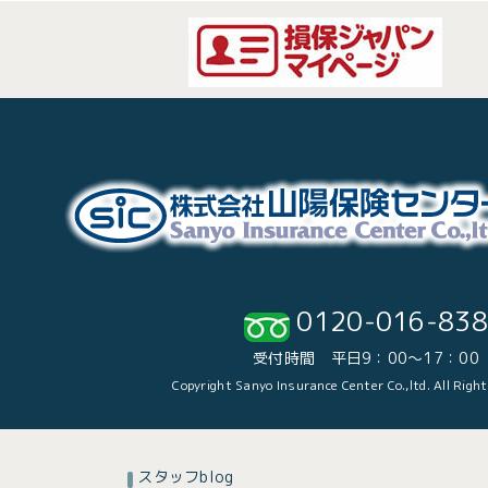
0120-016-838
受付時間 平日9：00～17：00
Copyright Sanyo Insurance Center Co.,ltd. All Righ
スタッフblog