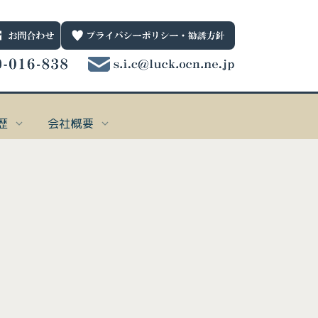
歴
会社概要
一般保険
お問合わせ先
001
個人向け
0120-016-838
ternet Explorerではサポートしていない技術を利用してblogを実装しており、
ternet Explorerではサポートしていない技術を利用してblogを実装しており、
ternet Explorerではサポートしていない技術を利用してblogを実装しており、
ternet Explorerではサポートしていない技術を利用してblogを実装しており、
受付時間 平日9：00～17：00
nternet Explorerでは表示できません。
nternet Explorerでは表示できません。
nternet Explorerでは表示できません。
nternet Explorerでは表示できません。
38
法人向け
e_date_notime_wa%]
されない場合は、Microsoft Edge
されない場合は、Microsoft Edge、
されない場合は、Microsoft Edge
されない場合は、Microsoft Edge
、
、
、
Google Chrome
Google Chrome
Google Chrome
Google Chrome
、
、
、
、
Firefox
Firefox
Firefox
Firefox
を使用してく
を使用してく
を使用してく
を使用してく
い。
い。
い。
い。
引受保険会社
0782
61