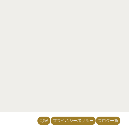
648
64
725
34
[%category%]
[%tags%]
次のページへ
Q&A
プライバシーポリシー
ブログ一覧