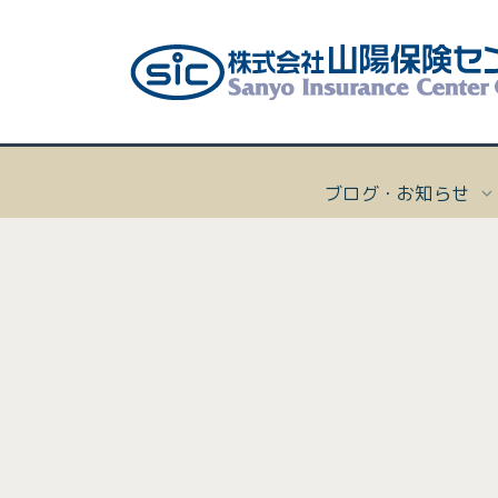
ブログ・お知らせ
[%title
ボー
会社
個人向
会社概
マリー
経営理
[%list_start%]
沿革
ヨッ
プライ
個人向