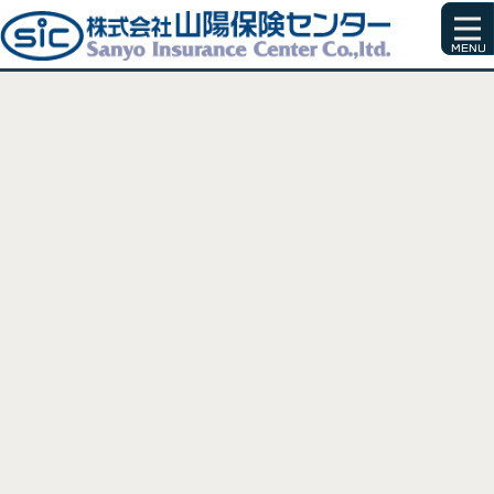
[%title%]
[%article_date_notime_wa%]
[%list_start%]
[%list_end%]
[%article%]
[%category%]
[%tags%]