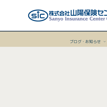
ブログ・お知らせ
[%title
ボー
会社
個人向
会社概
マリー
経営理
[%list_start%]
沿革
ヨッ
プライ
個人向