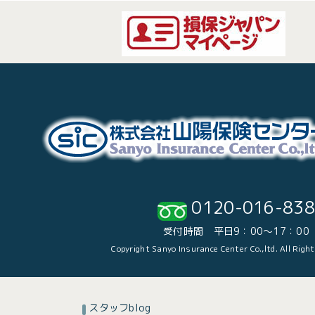
0120-016-838
受付時間 平日9：00～17：00
Copyright Sanyo Insurance Center Co.,ltd. All Righ
スタッフblog