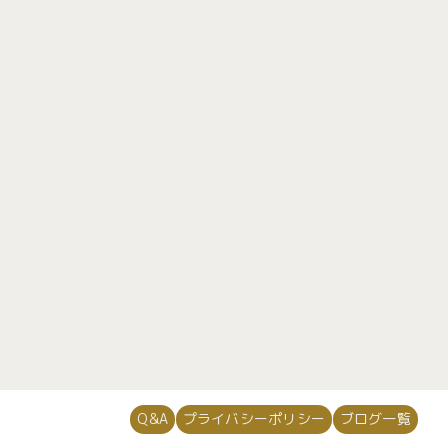
648
64
725
34
[%category%]
[%tags%]
次のページへ
Q&A
プライバシーポリシー
ブログ一覧