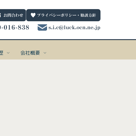
歴
会社概要
一般保険
お問合わせ先
001
個人向け
0120-016-838
ternet Explorerではサポートしていない技術を利用してblogを実装しており、
ternet Explorerではサポートしていない技術を利用してblogを実装しており、
ternet Explorerではサポートしていない技術を利用してblogを実装しており、
ternet Explorerではサポートしていない技術を利用してblogを実装しており、
受付時間 平日9：00～17：00
nternet Explorerでは表示できません。
nternet Explorerでは表示できません。
nternet Explorerでは表示できません。
nternet Explorerでは表示できません。
38
法人向け
e_date_notime_wa%]
されない場合は、Microsoft Edge
されない場合は、Microsoft Edge、
されない場合は、Microsoft Edge
されない場合は、Microsoft Edge
、
、
、
Google Chrome
Google Chrome
Google Chrome
Google Chrome
、
、
、
、
Firefox
Firefox
Firefox
Firefox
を使用してく
を使用してく
を使用してく
を使用してく
い。
い。
い。
い。
引受保険会社
0782
61