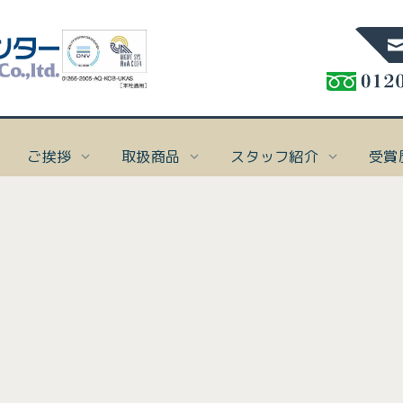
ご挨拶
取扱商品
スタッフ紹介
受賞
%]
ト保険
概要
スタッフblog
ご挨拶
スタッフ紹介
受賞歴
アクセス
本 社
TEL:086-276-7
け
要
blog一覧
ご挨拶
取締役会長 太田一郎
受賞歴
In
In
In
In
「I
「I
「I
「I
FAX:086-276-68
ナ業者様向け保険
念
代表取締役社長 守田敏英
[%articl
表示
表示
表示
表示
お知らせ一覧
ださ
ださ
ださ
ださ
専務取締役 高山美樹
マリン事業部
TEL:086-201-
ト保険
[%list_end%]
お知らせ一覧
バシーポリシー
スタッフ一覧
FAX:086-201-66
け
[%article%]